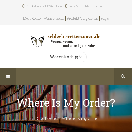
Yorckstraße 78, 10965
Berlin
info@schlechtwetterzonen.de
Mein Konto
Wunschzettel
Produkt Vergleichen
Faq's
0
Warenkorb
Where Is My Order?
Startseite
Where is my order?